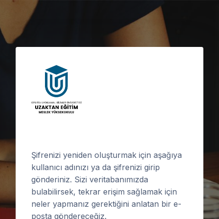
Ana içeriğe git
Şifrenizi yeniden oluşturmak için aşağıya
kullanıcı adınızı ya da şifrenizi girip
gönderiniz. Sizi veritabanımızda
bulabilirsek, tekrar erişim sağlamak için
neler yapmanız gerektiğini anlatan bir e-
posta göndereceğiz.