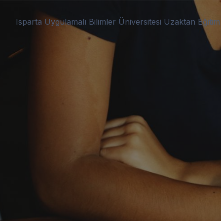
Ana içeriğe git
Isparta Uygulamalı Bilimler Üniversitesi Uzaktan Eğit